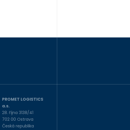
PROMET LOGISTICS
a.s.
28. října 3138/41
702 00 Ostrava
Česká republika